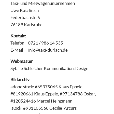
Taxi- und Mietwagenunternehmen
Uwe Katzlirsch
Federbachstr. 6
76189 Karlsruhe
Kontakt
Telefon 0721 / 986 14 535
E-Mail
info@taxi-durlach.de
Webmaster
Sybille Schleicher KommunikationsDesign
Bildarchiv
adobe stock: #65375065
Klaus Eppele,
#81920661
Klaus Eppele
, #97134788 Oskar,
#120524416 Marcel Heinzmann
istock: #931105568 Cecilie_Arcurs,